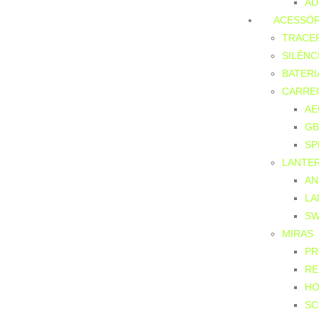
AD
ACESSÓR
TRACE
SILÊNC
BATER
CARRE
AE
GB
SP
LANTE
AN
LA
SW
MIRAS
PR
RE
HO
SC