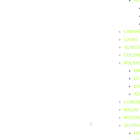
PE
CINTO
LUVAS
SLINGS
COLDR
BOLSA
MA
UT
DU
AD
COMUN
MALAS
MOCHI
OUTRO
PA