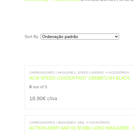
Sort By:
CARREGADORES | MAGAZINES
,
SPEED LOADERS
,
🔦 ACESSÓRIOS
ACM SPEED LOADER FAST 1000BB'S M4 BLACK
0
out of 5
18.90
€
c/iva
CARREGADORES | MAGAZINES
,
GBB
,
🔦 ACESSÓRIOS
ACTION ARMY AAP-01 50 BBs LONG MAGAZINE -