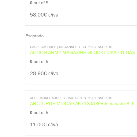
0
out of 5
58.00
€
c/iva
Esgotado
CARREGADORES | MAGAZINES
,
GBB
,
🔦 ACESSÓRIOS
ACTION ARMY MAGAZINE GLOCK17//AAP01 GÁS
0
out of 5
28.90
€
c/iva
AEG
,
CARREGADORES | MAGAZINES
,
🔦 ACESSÓRIOS
ARCTURUS MIDCAP AK74 30/135Rds Variable BLK
0
out of 5
11.00
€
c/iva