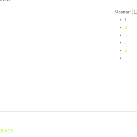
Mostrar:
1
2
…
4
5
 BLACK