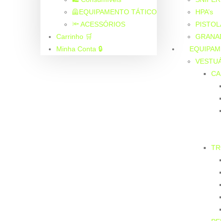
🦺EQUIPAMENTO TÁTICO
HPA’s
🔦 ACESSÓRIOS
PISTOL
Carrinho 🛒
GRANA
Minha Conta 🔒
EQUIPAM
VESTU
CA
T