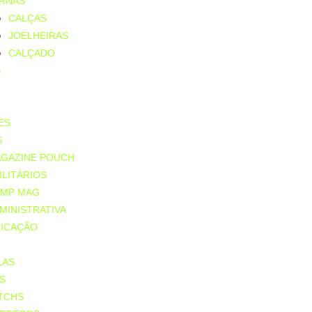
RNAS
CALÇAS
JOELHEIRAS
CALÇADO
S
ES
S
GAZINE POUCH
ILITÁRIOS
MP MAG
MINISTRATIVA
ICAÇÃO
LAS
S
TCHS