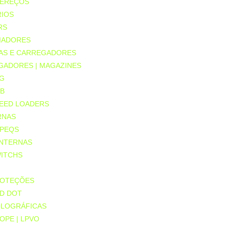
EREÇOS
IOS
RS
IADORES
IAS E CARREGADORES
GADORES | MAGAZINES
G
B
EED LOADERS
RNAS
PEQS
NTERNAS
ITCHS
OTEÇÕES
D DOT
LOGRÁFICAS
OPE | LPVO