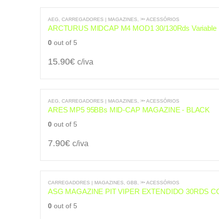
AEG
,
CARREGADORES | MAGAZINES
,
🔦 ACESSÓRIOS
ARCTURUS MIDCAP M4 MOD1 30/130Rds Variable
0
out of 5
15.90
€
c/iva
AEG
,
CARREGADORES | MAGAZINES
,
🔦 ACESSÓRIOS
ARES MP5 95BBs MID-CAP MAGAZINE - BLACK
0
out of 5
7.90
€
c/iva
CARREGADORES | MAGAZINES
,
GBB
,
🔦 ACESSÓRIOS
ASG MAGAZINE PIT VIPER EXTENDIDO 30RDS C
0
out of 5