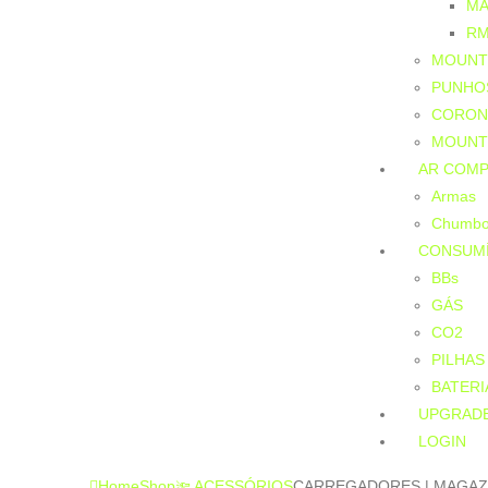
MA
R
MOUNT
PUNHOS
CORON
MOUNT
AR COMP
Armas
Chumb
CONSUMÍ
BBs
GÁS
CO2
PILHAS
BATER
UPGRAD
LOGIN
Home
Shop
🔦 ACESSÓRIOS
CARREGADORES | MAGAZ