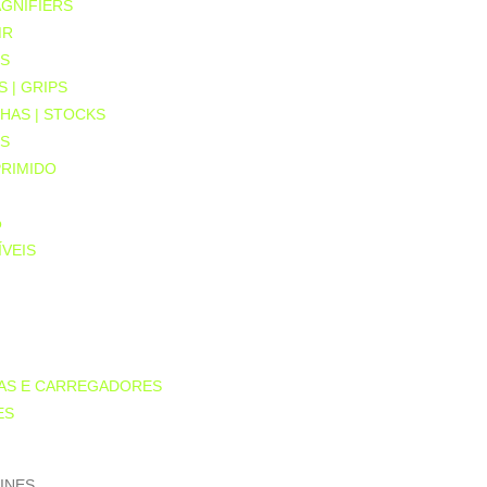
GNIFIERS
MR
S
 | GRIPS
HAS | STOCKS
S
RIMIDO
o
VEIS
IAS E CARREGADORES
ES
INES