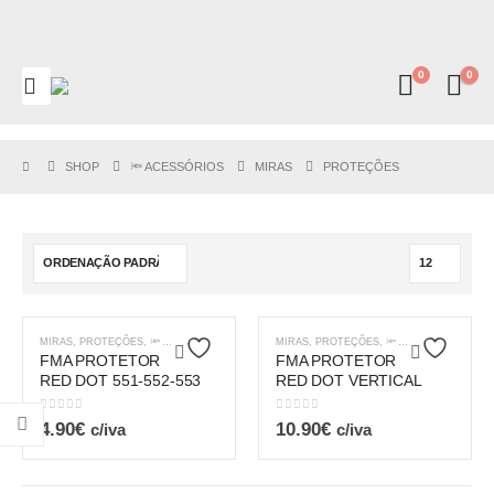
0
0
SHOP
🔦 ACESSÓRIOS
MIRAS
PROTEÇÕES
MIRAS
,
PROTEÇÕES
,
🔦 ACESSÓRIOS
MIRAS
,
PROTEÇÕES
,
🔦 ACESSÓRIOS
FMA PROTETOR
FMA PROTETOR
RED DOT 551-552-553
RED DOT VERTICAL
0
out of 5
0
out of 5
4.90
€
10.90
€
c/iva
c/iva