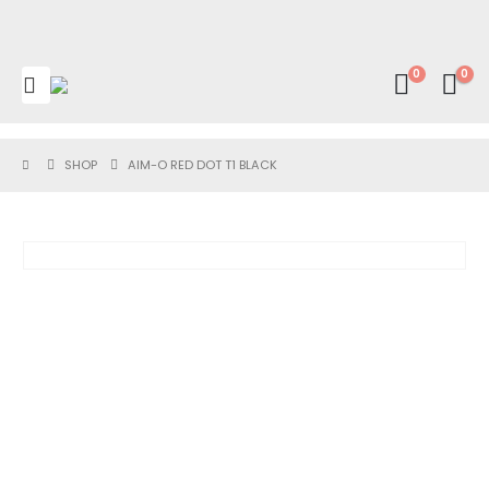
0
0
SHOP
AIM-O RED DOT T1 BLACK