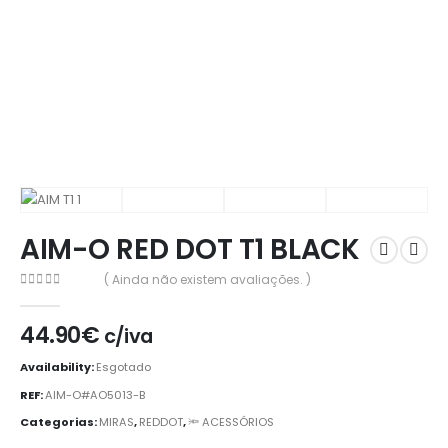
AIM-O RED DOT T1 BLACK
( Ainda não existem avaliações. )
0
out of 5
44.90
€
c/iva
Availability:
Esgotado
REF:
AIM-O#AO5013-B
Categorias:
MIRAS
,
REDDOT
,
🔦 ACESSÓRIOS