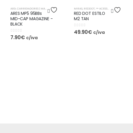
AEG
,
CARREGADORES | MAGAZINES
,
🔦 ACESSÓRIOS
MIRAS
,
REDDOT
,
🔦 ACESSÓRIOS
ARES MP5 95BBs
RED DOT ESTILO
MID-CAP MAGAZINE -
M2 TAN
BLACK
0
out of 5
49.90
€
c/iva
0
out of 5
7.90
€
c/iva