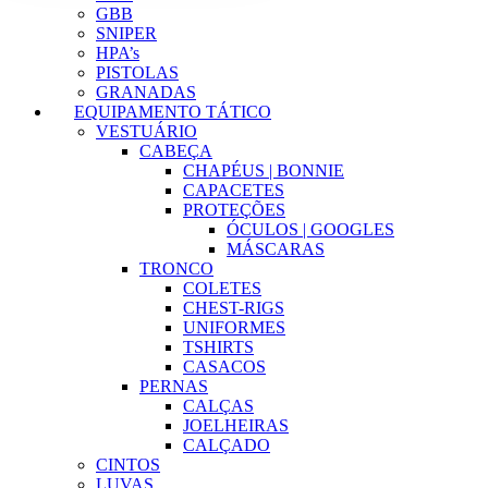
GBB
SNIPER
HPA’s
PISTOLAS
GRANADAS
EQUIPAMENTO TÁTICO
VESTUÁRIO
CABEÇA
CHAPÉUS | BONNIE
CAPACETES
PROTEÇÕES
ÓCULOS | GOOGLES
MÁSCARAS
TRONCO
COLETES
CHEST-RIGS
UNIFORMES
TSHIRTS
CASACOS
PERNAS
CALÇAS
JOELHEIRAS
CALÇADO
CINTOS
LUVAS