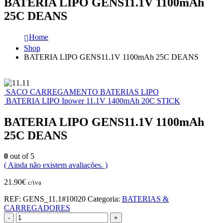
BATERIA LIPO GENS11.1V 1100mAh
25C DEANS
Home
Shop
BATERIA LIPO GENS11.1V 1100mAh 25C DEANS
SACO CARREGAMENTO BATERIAS LIPO
BATERIA LIPO Ipower 11.1V 1400mAh 20C STICK
BATERIA LIPO GENS11.1V 1100mAh
25C DEANS
0
out of 5
( Ainda não existem avaliações. )
21.90
€
c/iva
REF:
GENS_11.1#10020
Categoria:
BATERIAS &
CARREGADORES
-
+