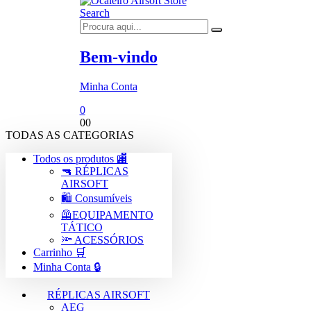
Search
Bem-vindo
Minha Conta
0
0
0
TODAS AS CATEGORIAS
Todos os produtos 🏬
🔫 RÉPLICAS
AIRSOFT
🛍️ Consumíveis
🦺EQUIPAMENTO
TÁTICO
🔦 ACESSÓRIOS
Carrinho 🛒
Minha Conta 🔒
RÉPLICAS AIRSOFT
AEG