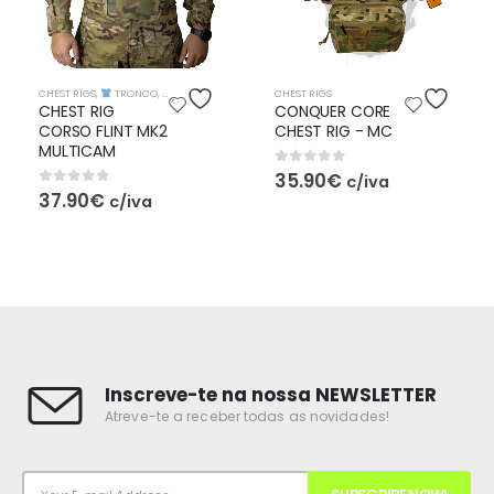
O
,
EQUIPAMENTO TÁTICO
CHEST RIGS
CHEST RIGS
,
TRONCO
,
VESTUÁRIO
,
CONQUER CORE
CONQUER MICRO
CHEST RIG - MC
CHEST RIG CONQUER
BLACK
0
out of 5
35.90
€
c/iva
0
out of 5
26.90
€
c/iva
Inscreve-te na nossa NEWSLETTER
Atreve-te a receber todas as novidades!