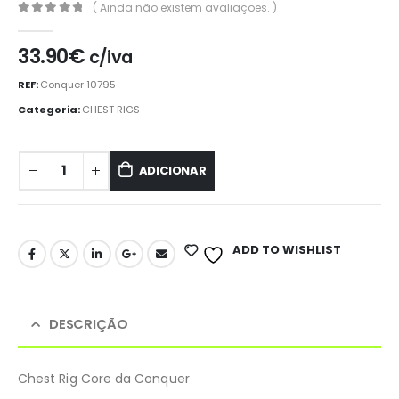
( Ainda não existem avaliações. )
0
out of 5
33.90
€
c/iva
REF:
Conquer 10795
Categoria:
CHEST RIGS
ADICIONAR
ADD TO WISHLIST
DESCRIÇÃO
Chest Rig Core da Conquer