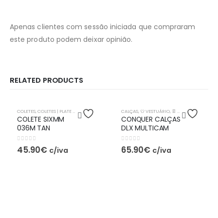
Apenas clientes com sessão iniciada que compraram
este produto podem deixar opinião.
RELATED PRODUCTS
COLETES
,
COLETES | PLATE CARRIER
,
👕 TRONCO
,
👕 VESTUÁRIO
CALÇAS
,
👕 VESTUÁRIO
,
🦺EQUIPAMENTO TÁTICO
,
👖 PERNAS
,
🦺EQUIPA
COLETE SIXMM
CONQUER CALÇAS
036M TAN
DLX MULTICAM
0
out of 5
0
out of 5
45.90
€
65.90
€
c/iva
c/iva