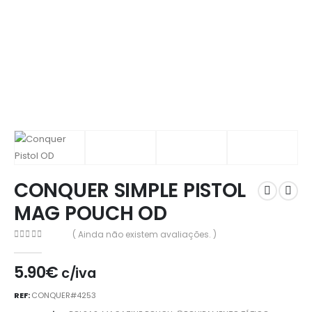
CONQUER SIMPLE PISTOL
MAG POUCH OD
( Ainda não existem avaliações. )
0
out of 5
5.90
€
c/iva
REF:
CONQUER#4253