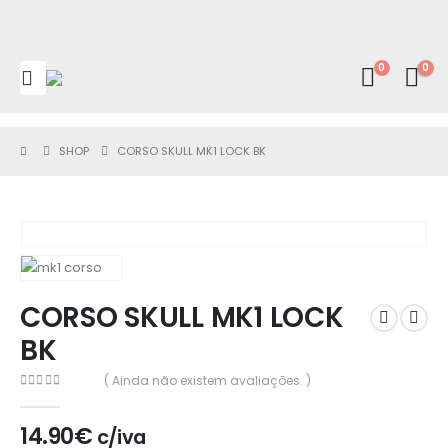
0
0
SHOP
CORSO SKULL MK1 LOCK BK
CORSO SKULL MK1 LOCK
BK
( Ainda não existem avaliações. )
0
out of 5
14.90
€
c/iva