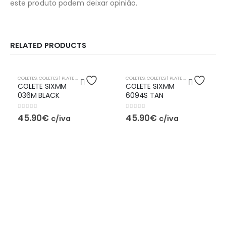
este produto podem deixar opinião.
RELATED PRODUCTS
COLETES
,
COLETES | PLATE CARRIER
,
👕 TRONCO
,
👕 VESTUÁRIO
COLETES
,
COLETES | PLATE CARRIER
,
🦺EQUIPAMENTO TÁTICO
,
👕 TRON
COLETE SIXMM
COLETE SIXMM
036M BLACK
6094S TAN
0
out of 5
0
out of 5
45.90
€
45.90
€
c/iva
c/iva