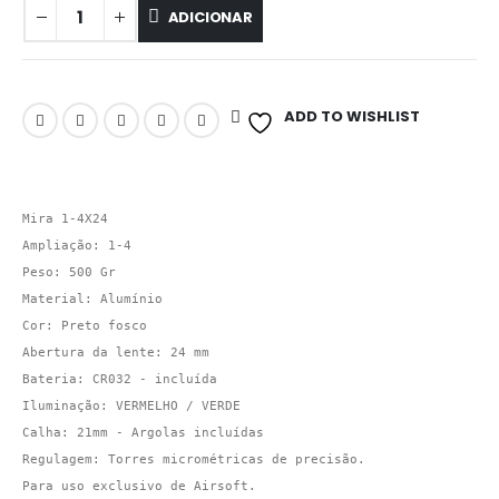
ADICIONAR
ADD TO WISHLIST
Mira 1-4X24

Ampliação: 1-4

Peso: 500 Gr 

Material: Alumínio 

Cor: Preto fosco 

Abertura da lente: 24 mm  

Bateria: CR032 - incluída 

Iluminação: VERMELHO / VERDE 

Calha: 21mm - Argolas incluídas 

Regulagem: Torres micrométricas de precisão.  

Para uso exclusivo de Airsoft.