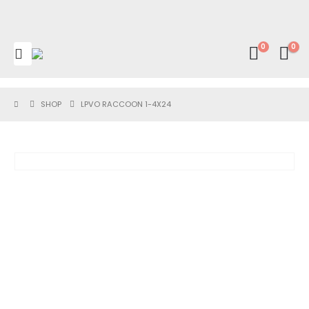
0
0
SHOP
LPVO RACCOON 1-4X24