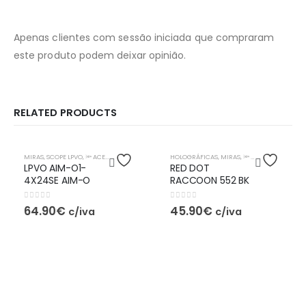
Apenas clientes com sessão iniciada que compraram
este produto podem deixar opinião.
RELATED PRODUCTS
MIRAS
,
SCOPE LPVO
,
🔦 ACESSÓRIOS
HOLOGRÁFICAS
,
MIRAS
,
🔦 ACESSÓRIOS
LPVO AIM-O1-
RED DOT
4X24SE AIM-O
RACCOON 552 BK
0
out of 5
0
out of 5
64.90
€
45.90
€
c/iva
c/iva