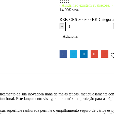
( Ainda não existem avaliações. )
0
out of 5
14.90
€
c/iva
REF:
CRS-800300-BK
Categori
-
Adicionar
nçamento da sua inovadora linha de malas táticas, meticulosamente co
uncional. Este lançamento visa garantir a máxima proteção para as réplic
 sua superfície ranhurada permite o empilhamento seguro de vários est