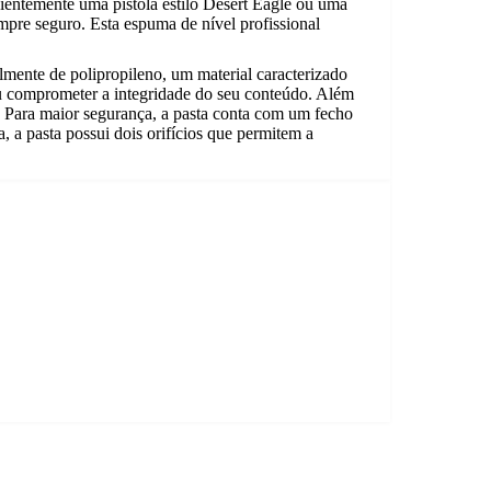
cientemente uma pistola estilo Desert Eagle ou uma
re seguro. Esta espuma de nível profissional
lmente de polipropileno, um material caracterizado
r ou comprometer a integridade do seu conteúdo. Além
a. Para maior segurança, a pasta conta com um fecho
a, a pasta possui dois orifícios que permitem a