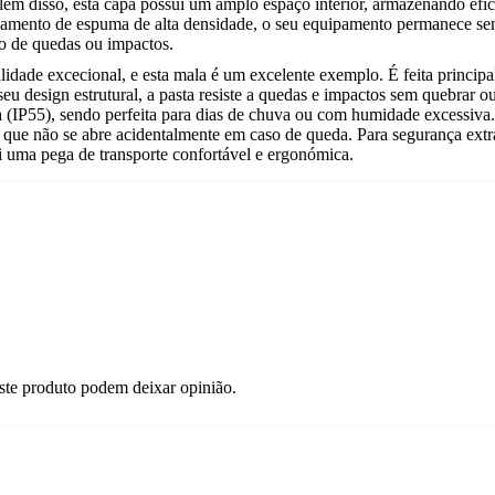
lém disso, esta capa possui um amplo espaço interior, armazenando efi
mento de espuma de alta densidade, o seu equipamento permanece semp
o de quedas ou impactos.
dade excecional, e esta mala é um excelente exemplo. É feita principa
o seu design estrutural, a pasta resiste a quedas e impactos sem quebra
ua (IP55), sendo perfeita para dias de chuva ou com humidade excessiv
nte que não se abre acidentalmente em caso de queda. Para segurança extr
ui uma pega de transporte confortável e ergonómica.
ste produto podem deixar opinião.