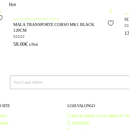
Hot
MA
S
MALAS
,
🦺EQUIPAMENTO TÁTICO
MALA TRANSPORTE CORSO MK1 BLACK
120CM
0
o
1
0
out of 5
58.00
€
c/iva
QUICK VIEW
 SITE
LOJA VALONGO
eiro
Rua do Padrão nº 132 4440-617 Va
irsoft
224220025