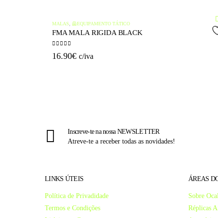
MALAS
,
🦺EQUIPAMENTO TÁTICO
FMA MALA RIGIDA BLACK
0
out of 5
16.90
€
c/iva
QUICK VIEW
Inscreve-te na nossa NEWSLETTER
Atreve-te a receber todas as novidades!
LINKS ÚTEIS
ÁREAS DO
Política de Privadidade
Sobre Ocal
Termos e Condições
Réplicas A