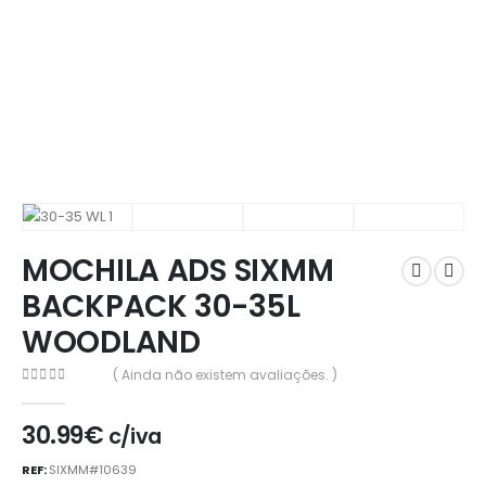
MOCHILA ADS SIXMM
BACKPACK 30-35L
WOODLAND
( Ainda não existem avaliações. )
0
out of 5
30.99
€
c/iva
REF:
SIXMM#10639