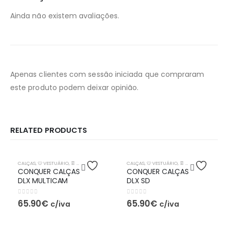
Ainda não existem avaliações.
Apenas clientes com sessão iniciada que compraram
este produto podem deixar opinião.
RELATED PRODUCTS
CALÇAS
,
👕 VESTUÁRIO
,
👖 PERNAS
,
🦺EQUIPAMENTO TÁTICO
CALÇAS
,
👕 VESTUÁRIO
,
👖 PERNAS
,
🦺EQUIPA
CONQUER CALÇAS
CONQUER CALÇAS
DLX MULTICAM
DLX SD
0
out of 5
0
out of 5
65.90
€
65.90
€
c/iva
c/iva