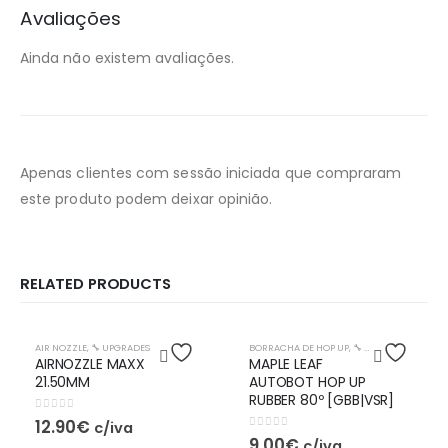
Avaliações
Ainda não existem avaliações.
Apenas clientes com sessão iniciada que compraram
este produto podem deixar opinião.
RELATED PRODUCTS
AIR NOZZLE
,
🔧 UPGRADES
BORRACHA DE HOP UP
,
🔧 UPGRADES
AIRNOZZLE MAXX
MAPLE LEAF
21.50MM
AUTOBOT HOP UP
RUBBER 80º [GBB|VSR]
0
out of 5
12.90
€
c/iva
0
out of 5
9.00
€
c/iva