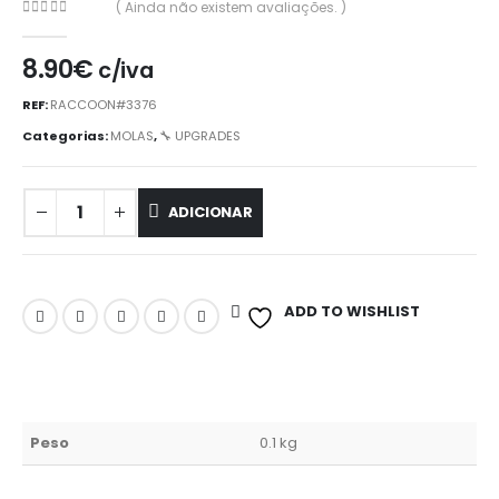
( Ainda não existem avaliações. )
0
out of 5
8.90
€
c/iva
REF:
RACCOON#3376
Categorias:
MOLAS
,
🔧 UPGRADES
ADICIONAR
ADD TO WISHLIST
Peso
0.1 kg