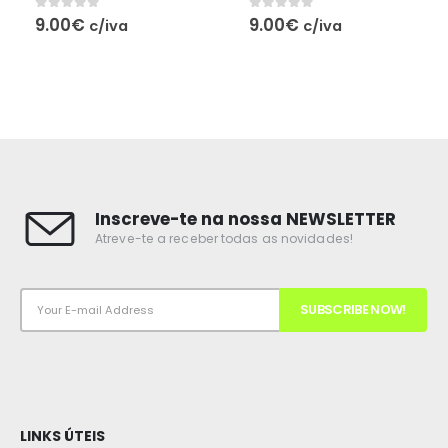
0
out of 5
0
out of 5
9.00
€
9.00
€
c/iva
c/iva
Inscreve-te na nossa NEWSLETTER
Atreve-te a receber todas as novidades!
LINKS ÚTEIS