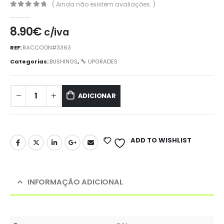
( Ainda não existem avaliações. )
0
out of 5
8.90
€
c/iva
REF:
RACCOON#3363
Categorias:
BUSHINGS
,
UPGRADES
ADICIONAR
ADD TO WISHLIST
INFORMAÇÃO ADICIONAL