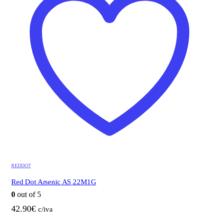
REDDOT
Red Dot Arsenic AS 22M1G
0
out of 5
42.90
€
c/iva