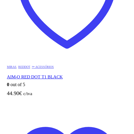
MIRAS
,
REDDOT
,
🔦 ACESSÓRIOS
AIM-O RED DOT T1 BLACK
0
out of 5
44.90
€
c/iva