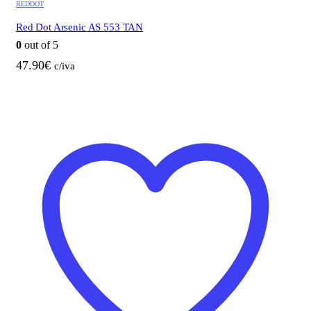
REDDOT
Red Dot Arsenic AS 553 TAN
0
out of 5
47.90
€
c/iva