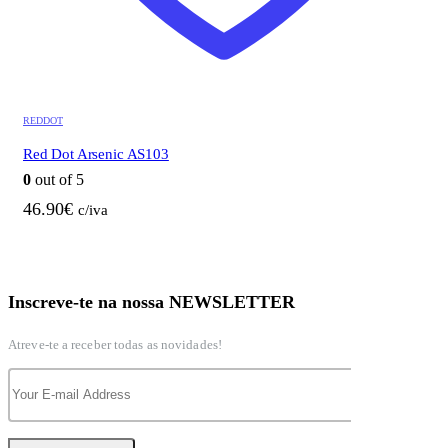
REDDOT
Red Dot Arsenic AS103
0
out of 5
46.90
€
c/iva
Inscreve-te na nossa NEWSLETTER
Atreve-te a receber todas as novidades!