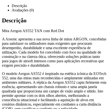
Descrição
Avaliações (0)
Descrição
Mira Aergon AS552 TAN com Red Dot
A Arsenic apresenta a sua nova linha de miras ARGON, concebidas
para satisfazer os utilizadores mais exigentes que procuram
desempenho, durabilidade e uma excelente experiência de
utilização. Cada modelo foi concebido com foco na qualidade de
construção e na clareza ótica, oferecendo soluções práticas tanto
para jogos de airsoft intensos como para aplicações recreativas que
exigem precisão e durabilidade.
O modelo Aergon AS552 é inspirado na estética icónica da EOTech
552, uma das miras mais reconhecidas e amplamente utilizadas em
ambientes militares. A réplica da Aergon AS552 capta fielmente esta
essência, apresentando um chassis robusto e uma ampla janela
quadrada que proporciona um campo de visão amplo e nítido. Isto
permite apontar com os dois olhos abertos, melhorando a
consciência situacional e facilitando a aquisição de alvos em
cenários dinâmicos, especialmente em combates a curta distância
(CQB), sem sacrificar o conforto ou a velocidade.