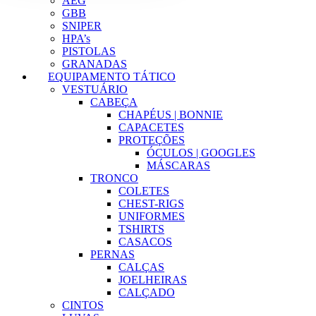
AEG
GBB
SNIPER
HPA’s
PISTOLAS
GRANADAS
EQUIPAMENTO TÁTICO
VESTUÁRIO
CABEÇA
CHAPÉUS | BONNIE
CAPACETES
PROTEÇÕES
ÓCULOS | GOOGLES
MÁSCARAS
TRONCO
COLETES
CHEST-RIGS
UNIFORMES
TSHIRTS
CASACOS
PERNAS
CALÇAS
JOELHEIRAS
CALÇADO
CINTOS