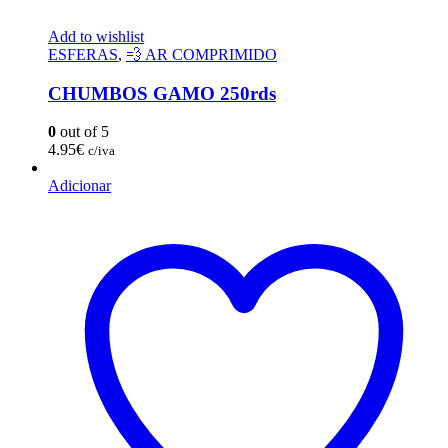
Add to wishlist
ESFERAS
,
💨 AR COMPRIMIDO
CHUMBOS GAMO 250rds
0
out of 5
4.95
€
c/iva
Adicionar