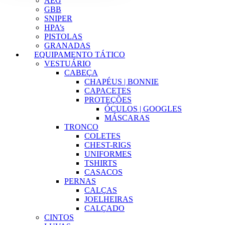
AEG
GBB
SNIPER
HPA’s
PISTOLAS
GRANADAS
EQUIPAMENTO TÁTICO
VESTUÁRIO
CABEÇA
CHAPÉUS | BONNIE
CAPACETES
PROTEÇÕES
ÓCULOS | GOOGLES
MÁSCARAS
TRONCO
COLETES
CHEST-RIGS
UNIFORMES
TSHIRTS
CASACOS
PERNAS
CALÇAS
JOELHEIRAS
CALÇADO
CINTOS