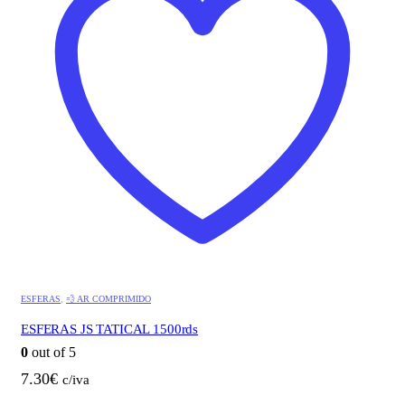
ESFERAS
,
💨 AR COMPRIMIDO
ESFERAS JS TATICAL 1500rds
0
out of 5
7.30
€
c/iva