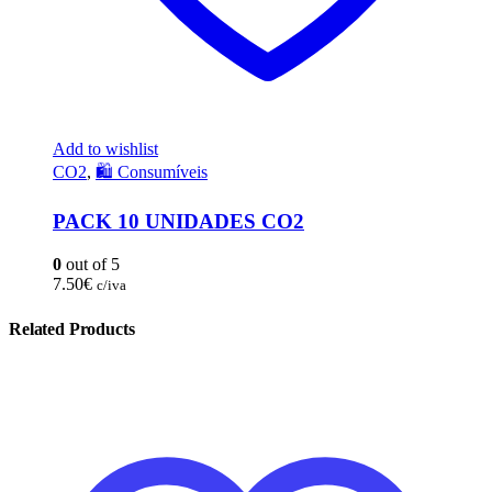
Add to wishlist
CO2
,
🛍️ Consumíveis
PACK 10 UNIDADES CO2
0
out of 5
7.50
€
c/iva
Related Products