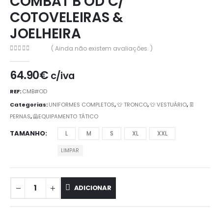
COMBAT B OD C/
COTOVELEIRAS &
JOELHEIRA
( Ainda não existem avaliações. )
0
out of 5
64.90
€
c/iva
REF:
CMB#OD
Categorias:
UNIFORMES COMPLETOS
,
👕 TRONCO
,
👕 VESTUÁRIO
,
👖
PERNAS
,
🦺EQUIPAMENTO TÁTICO
TAMANHO
L
M
S
XL
XXL
LIMPAR
ADICIONAR