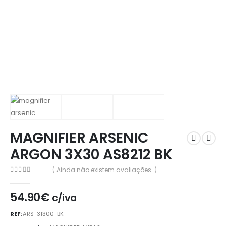
MAGNIFIER ARSENIC
ARGON 3X30 AS8212 BK
( Ainda não existem avaliações. )
0
out of 5
54.90
€
c/iva
REF:
ARS-31300-BK