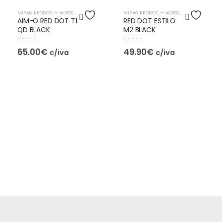
ESGOTADO
MIRAS
,
REDDOT
,
🔦 ACESSÓRIOS
MIRAS
,
REDDOT
,
🔦 ACESSÓRIOS
AIM-O RED DOT T1
RED DOT ESTILO
QD BLACK
M2 BLACK
0
out of 5
0
out of 5
65.00
€
49.90
€
c/iva
c/iva